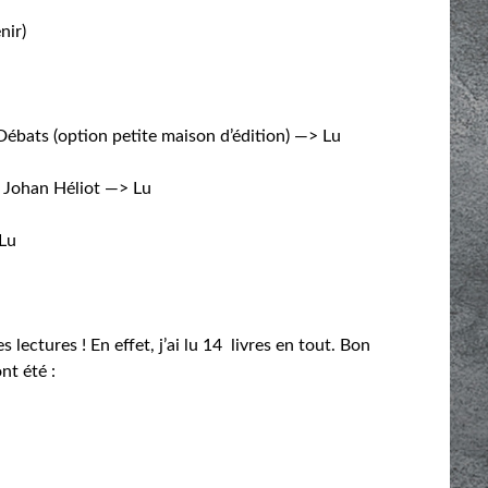
nir)
 Débats (option petite maison d’édition) —> Lu
e Johan Héliot —> Lu
 Lu
 lectures ! En effet, j’ai lu 14 livres en tout. Bon
nt été :