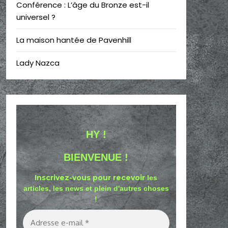
Conférence : L’âge du Bronze est-il
universel ?
La maison hantée de Pavenhill
Lady Nazca
HY !
BIENVENUE !
Inscrivez-vous pour recevoir
les
articles, les news et plein d'autres choses
!