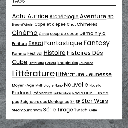
TAGS
Actu Autrice
Aventure
Archéologie
BD
Chimères
Cape et d'épée
Chat
Bras-d'Airain
Cinéma
Demain y a
coup de coeur
Conte
Fantasy
Fantastique
Essai
Ecriture
Histoire
Histoires Dés
Festival
Femme
Cube
Imaginales
Historiette
Horreur
Jeunesse
Littérature
Littérature Jeunesse
Nouvelle
Moyen-Age
Mythologie
Novella
Nano
Podcast
Radio Ouin Ouin Y a
Préhistoire
Publication
Star Wars
SF
pas
Seigneurs des Montagnes
SP
Série
Tirage
Twitch
XVIIe
Steampunk
SWCE