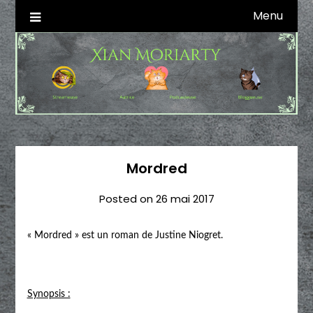
Skip
Menu
Autrice SFFF & Blogueuse & Streameuse
Xian Moriarty
to
content
Mordred
Posted on
26 mai 2017
« Mordred » est un roman de Justine Niogret.
Synopsis :