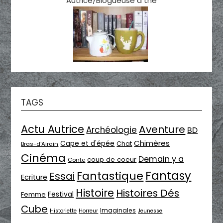
Autrice/Blogueuse à thé
TAGS
Actu Autrice
Aventure
Archéologie
BD
Chimères
Cape et d'épée
Chat
Bras-d'Airain
Cinéma
Demain y a
coup de coeur
Conte
Fantasy
Fantastique
Essai
Ecriture
Histoire
Histoires Dés
Festival
Femme
Cube
Imaginales
Historiette
Horreur
Jeunesse