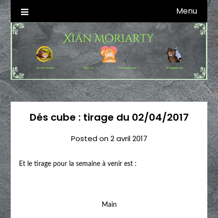
Skip
Menu
Autrice SFFF & Blogueuse & Streameuse
Xian Moriarty
to
content
Dés cube : tirage du 02/04/2017
Posted on
2 avril 2017
Et le tirage pour la semaine à venir est :
Main