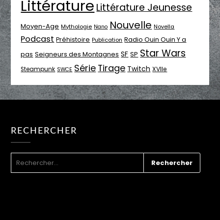
Littérature
Littérature Jeunesse
Nouvelle
Moyen-Age
Mythologie
Novella
Nano
Podcast
Radio Ouin Ouin Y a
Préhistoire
Publication
Star Wars
SF
pas
Seigneurs des Montagnes
SP
Série
Tirage
Twitch
XVIIe
Steampunk
SWCE
RECHERCHER
RECHERCHER :