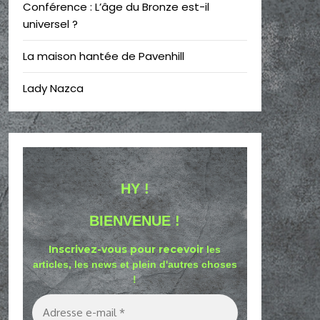
Conférence : L’âge du Bronze est-il
universel ?
La maison hantée de Pavenhill
Lady Nazca
HY !
BIENVENUE !
Inscrivez-vous pour recevoir
les
articles, les news et plein d'autres choses
!