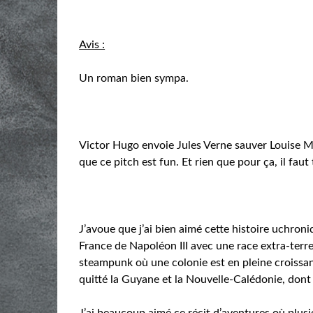
Avis :
Un roman bien sympa.
Victor Hugo envoie Jules Verne sauver Louise Mi
que ce pitch est fun. Et rien que pour ça, il faut 
J’avoue que j’ai bien aimé cette histoire uchroni
France de Napoléon III avec une race extra-terres
steampunk où une colonie est en pleine croissan
quitté la Guyane et la Nouvelle-Calédonie, dont
J’ai beaucoup aimé ce récit d’aventures où plusie