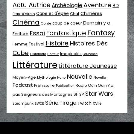
Actu Autrice
Aventure
Archéologie
BD
Chimères
Cape et d'épée
Chat
Bras-d'Airain
Cinéma
Demain y a
coup de coeur
Conte
Fantasy
Fantastique
Essai
Ecriture
Histoire
Histoires Dés
Festival
Femme
Cube
Imaginales
Historiette
Horreur
Jeunesse
Littérature
Littérature Jeunesse
Nouvelle
Moyen-Age
Mythologie
Novella
Nano
Podcast
Radio Ouin Ouin Y a
Préhistoire
Publication
Star Wars
SF
pas
Seigneurs des Montagnes
SP
Série
Tirage
Twitch
XVIIe
Steampunk
SWCE