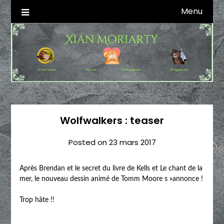
Skip
Menu
Autrice SFFF & Blogueuse & Streameuse
Xian Moriarty
to
content
Wolfwalkers : teaser
Posted on
23 mars 2017
Après Brendan et le secret du livre de Kells et Le chant de la
mer, le nouveau dessin animé de Tomm Moore s »annonce !
Trop hâte !!