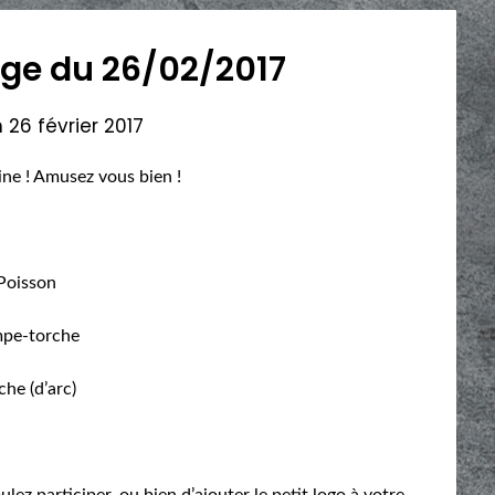
rage du 26/02/2017
n
26 février 2017
aine ! Amusez vous bien !
Poisson
pe-torche
che (d’arc)
lez participer, ou bien d’ajouter le petit logo à votre