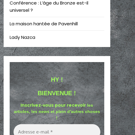
Conférence : L’âge du Bronze est-il
universel ?
La maison hantée de Pavenhill
Lady Nazca
HY !
BIENVENUE !
Inscrivez-vous pour recevoir
les
articles, les news et plein d'autres choses
!