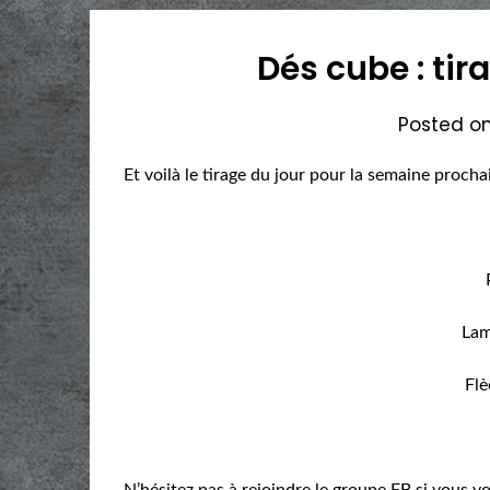
Dés cube : ti
Posted o
Et voilà le tirage du jour pour la semaine proch
Lam
Flè
N’hésitez pas à rejoindre le groupe FB si vous vou