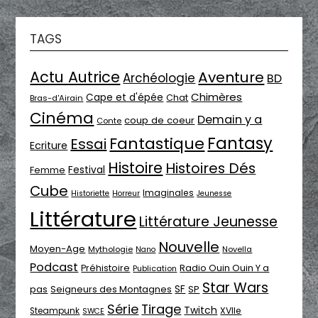
TAGS
Actu Autrice
Aventure
Archéologie
BD
Chimères
Cape et d'épée
Chat
Bras-d'Airain
Cinéma
Demain y a
coup de coeur
Conte
Fantasy
Fantastique
Essai
Ecriture
Histoire
Histoires Dés
Festival
Femme
Cube
Imaginales
Historiette
Horreur
Jeunesse
Littérature
Littérature Jeunesse
Nouvelle
Moyen-Age
Mythologie
Novella
Nano
Podcast
Radio Ouin Ouin Y a
Préhistoire
Publication
Star Wars
SF
pas
Seigneurs des Montagnes
SP
Série
Tirage
Twitch
XVIIe
Steampunk
SWCE