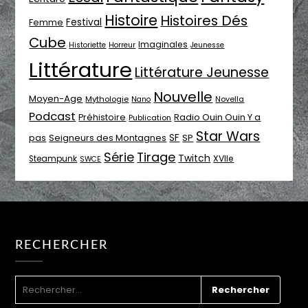
Histoire
Histoires Dés
Festival
Femme
Cube
Imaginales
Historiette
Horreur
Jeunesse
Littérature
Littérature Jeunesse
Nouvelle
Moyen-Age
Mythologie
Novella
Nano
Podcast
Radio Ouin Ouin Y a
Préhistoire
Publication
Star Wars
SF
pas
Seigneurs des Montagnes
SP
Série
Tirage
Twitch
XVIIe
Steampunk
SWCE
RECHERCHER
RECHERCHER :