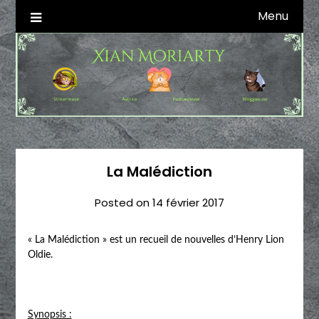
Skip
Menu
Autrice SFFF & Blogueuse & Streameuse
Xian Moriarty
to
content
La Malédiction
Posted on
14 février 2017
« La Malédiction » est un recueil de nouvelles d’Henry Lion
Oldie.
Synopsis :