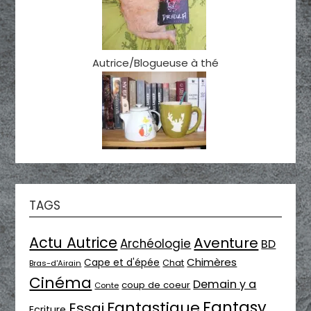
Autrice/Blogueuse à thé
TAGS
Actu Autrice
Aventure
Archéologie
BD
Chimères
Cape et d'épée
Chat
Bras-d'Airain
Cinéma
Demain y a
coup de coeur
Conte
Fantasy
Fantastique
Essai
Ecriture