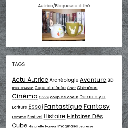
Autrice/Blogueuse à thé
TAGS
Actu Autrice
Aventure
Archéologie
BD
Chimères
Cape et d'épée
Chat
Bras-d'Airain
Cinéma
Demain y a
coup de coeur
Conte
Fantasy
Fantastique
Essai
Ecriture
Histoire
Histoires Dés
Festival
Femme
Cube
Imaginales
Historiette
Horreur
Jeunesse