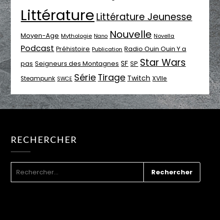
Littérature
Littérature Jeunesse
Nouvelle
Moyen-Age
Mythologie
Novella
Nano
Podcast
Radio Ouin Ouin Y a
Préhistoire
Publication
Star Wars
SF
pas
Seigneurs des Montagnes
SP
Série
Tirage
Twitch
XVIIe
Steampunk
SWCE
RECHERCHER
RECHERCHER :