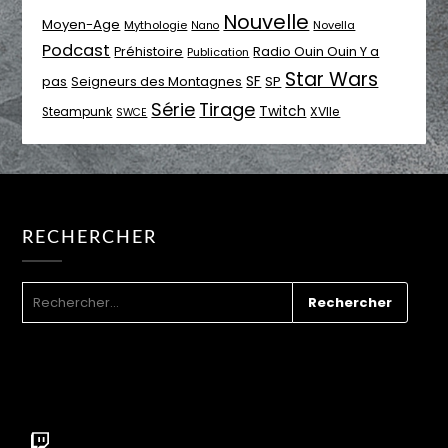
Nouvelle
Moyen-Age
Mythologie
Novella
Nano
Podcast
Radio Ouin Ouin Y a
Préhistoire
Publication
Star Wars
SF
pas
Seigneurs des Montagnes
SP
Série
Tirage
Twitch
XVIIe
Steampunk
SWCE
RECHERCHER
RECHERCHER :
Twitch