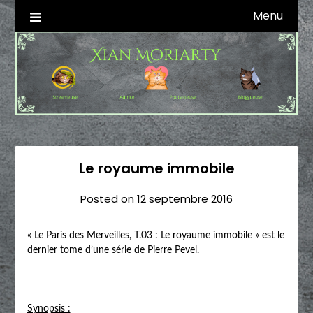
Skip
Menu
Autrice SFFF & Blogueuse & Streameuse
Xian Moriarty
to
content
Le royaume immobile
Posted on
12 septembre 2016
« Le Paris des Merveilles, T.03 : Le royaume immobile » est le
dernier tome d’une série de Pierre Pevel.
Synopsis :