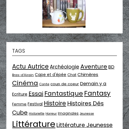
TAGS
Actu Autrice
Aventure
Archéologie
BD
Chimères
Cape et d'épée
Chat
Bras-d'Airain
Cinéma
Demain y a
coup de coeur
Conte
Fantasy
Fantastique
Essai
Ecriture
Histoire
Histoires Dés
Festival
Femme
Cube
Imaginales
Historiette
Horreur
Jeunesse
Littérature
Littérature Jeunesse