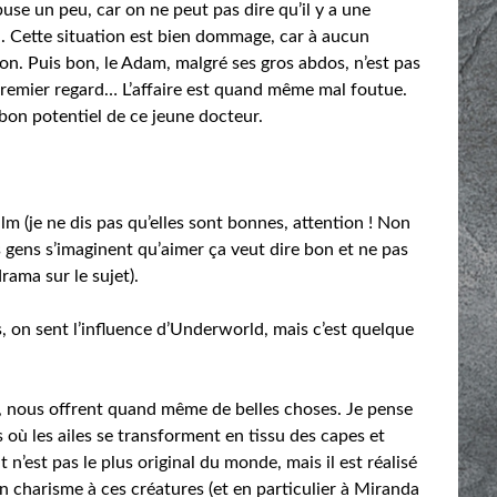
buse un peu, car on ne peut pas dire qu’il y a une
. Cette situation est bien dommage, car à aucun
n. Puis bon, le Adam, malgré ses gros abdos, n’est pas
emier regard… L’affaire est quand même mal foutue.
 bon potentiel de ce jeune docteur.
ilm (je ne dis pas qu’elles sont bonnes, attention ! Non
gens s’imaginent qu’aimer ça veut dire bon et ne pas
ama sur le sujet).
s, on sent l’influence d’Underworld, mais c’est quelque
és, nous offrent quand même de belles choses. Je pense
ù les ailes se transforment en tissu des capes et
 n’est pas le plus original du monde, mais il est réalisé
 charisme à ces créatures (et en particulier à Miranda