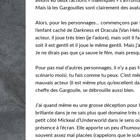
avions eu deux factions « maléfiques » s’affrontan
Mais là les Gargouilles sont clairement des avat
Alors, pour les personnages… commençons par Ni
l’enfant caché de Darkness et Dracula (Van Helsi
acteur, il joue très bien (je l’adore), mais soit 
soit il est gentil et il joue le même gentil. Mais 
Je ne dirais pas que ça sauve le film, mais pres
Pour pas mal d’autres personnages, il n’y a pas
scénario moisi, tu fais comme tu peux. C’est m
mauvais acteur (il est même plus qu’excellent d
cheffe des Gargouile, se débrouille aussi bien.
J’ai quand même eu une grosse déception pour l
brillante dans je ne sais plus quel domaine très 
petit côté Mickeal d’Underworld dans le sens où
présence à l’écran. Elle apporte un peu d’humou
souvent assez mal placées (rappelons que le scé