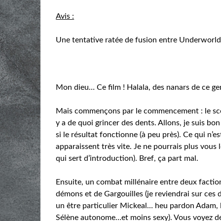
Avis :
Une tentative ratée de fusion entre Underworld
Mon dieu… Ce film ! Halala, des nanars de ce gen
Mais commençons par le commencement : le scénar
y a de quoi grincer des dents. Allons, je suis b
si le résultat fonctionne (à peu près). Ce qui n’e
apparaissent très vite. Je ne pourrais plus vous 
qui sert d’introduction). Bref, ça part mal.
Ensuite, un combat millénaire entre deux facti
démons et de Gargouilles (je reviendrai sur ces 
un être particulier Mickeal… heu pardon Adam, l
Sélène autonome…et moins sexy). Vous voyez déjà