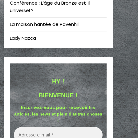
Conférence : L’âge du Bronze est-il
universel ?
La maison hantée de Pavenhill
Lady Nazca
HY !
BIENVENUE !
Inscrivez-vous pour recevoir
les
articles, les news et plein d'autres choses
!