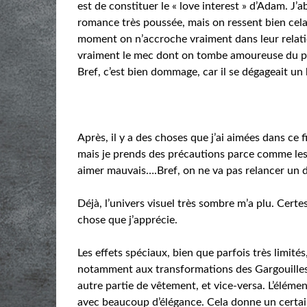
est de constituer le « love interest » d’Adam. J’a
romance très poussée, mais on ressent bien cela
moment on n’accroche vraiment dans leur relatio
vraiment le mec dont on tombe amoureuse du pr
Bref, c’est bien dommage, car il se dégageait un
Après, il y a des choses que j’ai aimées dans ce f
mais je prends des précautions parce comme les 
aimer mauvais….Bref, on ne va pas relancer un dr
Déjà, l’univers visuel très sombre m’a plu. Certe
chose que j’apprécie.
Les effets spéciaux, bien que parfois très limit
notamment aux transformations des Gargouilles o
autre partie de vêtement, et vice-versa. L’élément
avec beaucoup d’élégance. Cela donne un certain