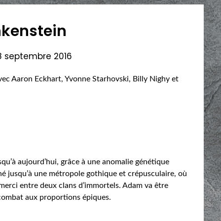
ankenstein
8 septembre 2016
 avec Aaron Eckhart, Yvonne Starhovski, Billy Nighy et
squ’à aujourd’hui, grâce à une anomalie génétique
né jusqu’à une métropole gothique et crépusculaire, où
s merci entre deux clans d’immortels. Adam va être
 combat aux proportions épiques.