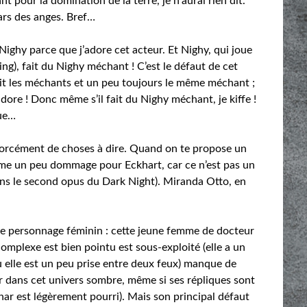
t pour la domination de la terre, je n’aurai rien dit.
ars des anges. Bref…
ghy parce que j’adore cet acteur. Et Nighy, qui joue
ng), fait du Nighy méchant ! C’est le défaut de cet
il fait les méchants et un peu toujours le même méchant ;
j’adore ! Donc même s’il fait du Nighy méchant, je kiffe !
que…
 forcément de choses à dire. Quand on te propose un
ême un peu dommage pour Eckhart, car ce n’est pas un
ans le second opus du Dark Night). Miranda Otto, en
e personnage féminin : cette jeune femme de docteur
complexe est bien pointu est sous-exploité (elle a un
 elle est un peu prise entre deux feux) manque de
r dans cet univers sombre, même si ses répliques sont
nar est légèrement pourri). Mais son principal défaut