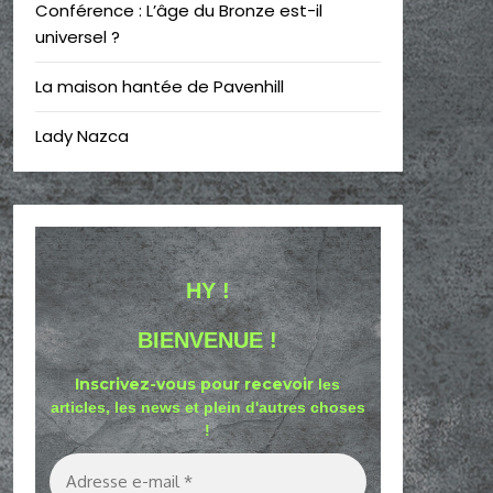
Conférence : L’âge du Bronze est-il
universel ?
La maison hantée de Pavenhill
Lady Nazca
HY !
BIENVENUE !
Inscrivez-vous pour recevoir
les
articles, les news et plein d'autres choses
!