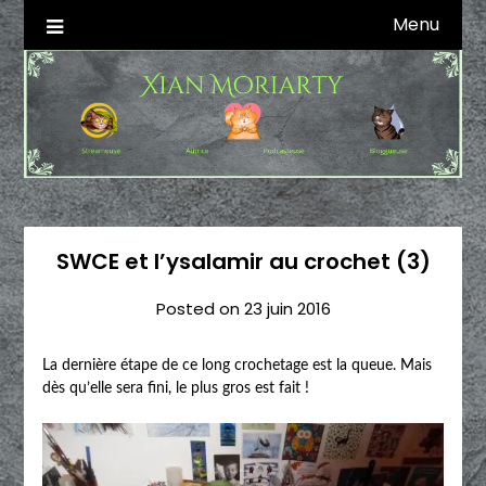
Skip
Menu
Autrice SFFF & Blogueuse & Streameuse
Xian Moriarty
to
content
SWCE et l’ysalamir au crochet (3)
Posted on
23 juin 2016
La dernière étape de ce long crochetage est la queue. Mais
dès qu’elle sera fini, le plus gros est fait !