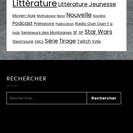
Littérature
Littérature Jeunesse
Nouvelle
Moyen-Age
Mythologie
Novella
Nano
Podcast
Radio Ouin Ouin Y a
Préhistoire
Publication
Star Wars
SF
pas
Seigneurs des Montagnes
SP
Série
Tirage
Twitch
XVIIe
Steampunk
SWCE
RECHERCHER
RECHERCHER :