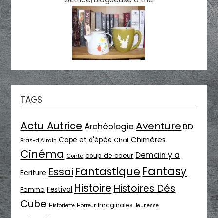
TAGS
Actu Autrice
Aventure
Archéologie
BD
Chimères
Cape et d'épée
Chat
Bras-d'Airain
Cinéma
Demain y a
coup de coeur
Conte
Fantasy
Fantastique
Essai
Ecriture
Histoire
Histoires Dés
Festival
Femme
Cube
Imaginales
Historiette
Horreur
Jeunesse