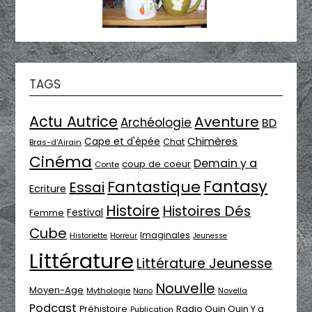
TAGS
Actu Autrice
Aventure
Archéologie
BD
Chimères
Cape et d'épée
Chat
Bras-d'Airain
Cinéma
Demain y a
coup de coeur
Conte
Fantasy
Fantastique
Essai
Ecriture
Histoire
Histoires Dés
Festival
Femme
Cube
Imaginales
Historiette
Horreur
Jeunesse
Littérature
Littérature Jeunesse
Nouvelle
Moyen-Age
Mythologie
Novella
Nano
Podcast
Radio Ouin Ouin Y a
Préhistoire
Publication