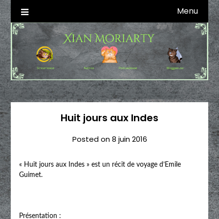
Skip
Menu
Autrice SFFF & Blogueuse & Streameuse
Xian Moriarty
to
content
Huit jours aux Indes
Posted on
8 juin 2016
« Huit jours aux Indes » est un récit de voyage d’Emile
Guimet.
Présentation :