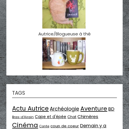
Autrice/Blogueuse à thé
TAGS
Actu Autrice
Aventure
Archéologie
BD
Chimères
Cape et d'épée
Chat
Bras-d'Airain
Cinéma
Demain y a
coup de coeur
Conte