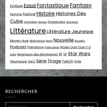
Fantasy
Fantastique
Essai
Ecriture
Histoire
Histoires Dés
Festival
Femme
Cube
Imaginales
Historiette
Horreur
Jeunesse
Littérature
Littérature Jeunesse
Nouvelle
Moyen-Age
Mythologie
Novella
Nano
Podcast
Radio Ouin Ouin Y a
Préhistoire
Publication
Star Wars
SF
pas
Seigneurs des Montagnes
SP
Série
Tirage
Twitch
XVIIe
Steampunk
SWCE
RECHERCHER
RECHERCHER :