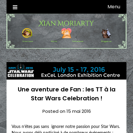
Skip
Menu
Autrice SFFF & Blogueuse & Streameuse
Xian Moriarty
to
content
Une aventure de Fan : les TT à la
Star Wars Celebration !
Posted on
15 mai 2016
Vous n’êtes pas sans ignorer notre passion pour Star Wars.