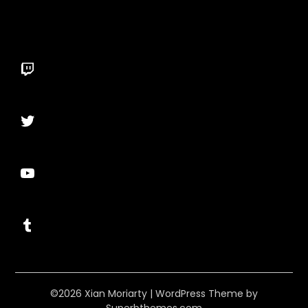
Twitch
Twitter
YouTube
Tumblr
©2026 Xian Moriarty
| WordPress Theme by
Superbthemes.com