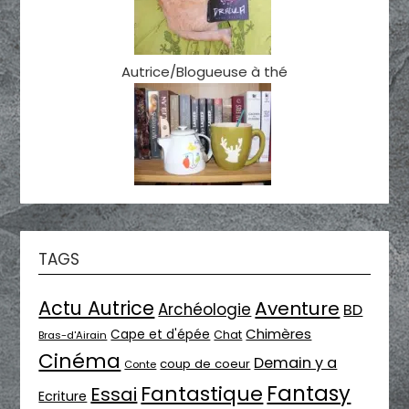
Autrice/Blogueuse à thé
TAGS
Actu Autrice
Aventure
Archéologie
BD
Chimères
Cape et d'épée
Chat
Bras-d'Airain
Cinéma
Demain y a
coup de coeur
Conte
Fantasy
Fantastique
Essai
Ecriture