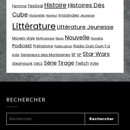
Histoire
Histoires Dés
Festival
Femme
Cube
Imaginales
Historiette
Horreur
Jeunesse
Littérature
Littérature Jeunesse
Nouvelle
Moyen-Age
Mythologie
Novella
Nano
Podcast
Radio Ouin Ouin Y a
Préhistoire
Publication
Star Wars
SF
pas
Seigneurs des Montagnes
SP
Série
Tirage
Twitch
XVIIe
Steampunk
SWCE
RECHERCHER
RECHERCHER :