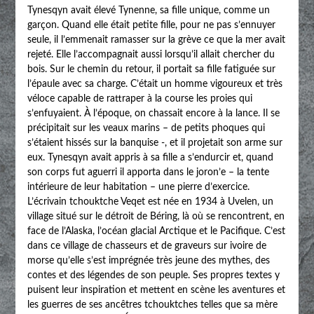
Tynesqyn avait élevé Tynenne, sa fille unique, comme un
garçon. Quand elle était petite fille, pour ne pas s’ennuyer
seule, il l’emmenait ramasser sur la grève ce que la mer avait
rejeté. Elle l’accompagnait aussi lorsqu’il allait chercher du
bois. Sur le chemin du retour, il portait sa fille fatiguée sur
l’épaule avec sa charge. C’était un homme vigoureux et très
véloce capable de rattraper à la course les proies qui
s’enfuyaient. À l’époque, on chassait encore à la lance. Il se
précipitait sur les veaux marins – de petits phoques qui
s’étaient hissés sur la banquise -, et il projetait son arme sur
eux. Tynesqyn avait appris à sa fille a s’endurcir et, quand
son corps fut aguerri il apporta dans le joron’e – la tente
intérieure de leur habitation – une pierre d’exercice.
L’écrivain tchouktche Veqet est née en 1934 à Uvelen, un
village situé sur le détroit de Béring, là où se rencontrent, en
face de l’Alaska, l’océan glacial Arctique et le Pacifique. C’est
dans ce village de chasseurs et de graveurs sur ivoire de
morse qu’elle s’est imprégnée très jeune des mythes, des
contes et des légendes de son peuple. Ses propres textes y
puisent leur inspiration et mettent en scène les aventures et
les guerres de ses ancêtres tchouktches telles que sa mère