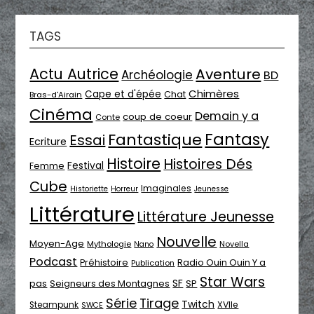
TAGS
Actu Autrice
Aventure
Archéologie
BD
Chimères
Cape et d'épée
Chat
Bras-d'Airain
Cinéma
Demain y a
coup de coeur
Conte
Fantasy
Fantastique
Essai
Ecriture
Histoire
Histoires Dés
Festival
Femme
Cube
Imaginales
Historiette
Horreur
Jeunesse
Littérature
Littérature Jeunesse
Nouvelle
Moyen-Age
Mythologie
Novella
Nano
Podcast
Radio Ouin Ouin Y a
Préhistoire
Publication
Star Wars
SF
pas
Seigneurs des Montagnes
SP
Série
Tirage
Twitch
XVIIe
Steampunk
SWCE