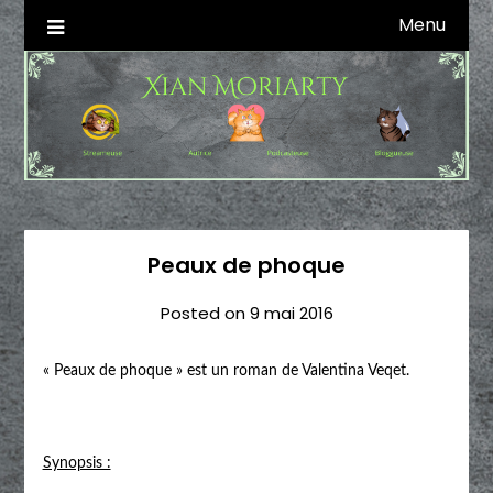
Skip
Menu
Autrice SFFF & Blogueuse & Streameuse
Xian Moriarty
to
content
Peaux de phoque
Posted on
9 mai 2016
« Peaux de phoque » est un roman de Valentina Veqet.
Synopsis :