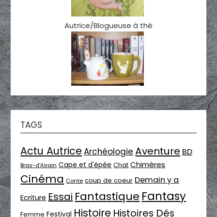
Autrice/Blogueuse à thé
TAGS
Actu Autrice
Aventure
Archéologie
BD
Chimères
Cape et d'épée
Chat
Bras-d'Airain
Cinéma
Demain y a
coup de coeur
Conte
Fantasy
Fantastique
Essai
Ecriture
Histoire
Histoires Dés
Festival
Femme