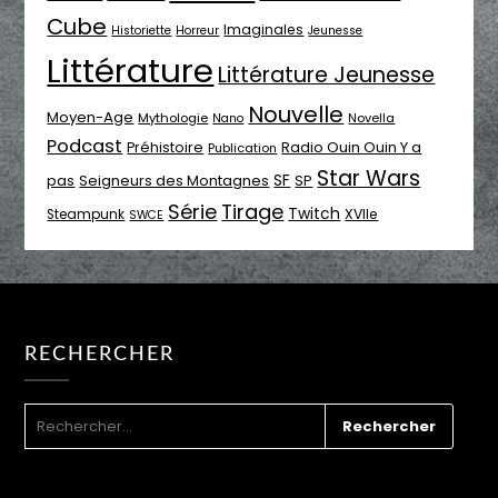
Cube
Imaginales
Historiette
Horreur
Jeunesse
Littérature
Littérature Jeunesse
Nouvelle
Moyen-Age
Mythologie
Novella
Nano
Podcast
Radio Ouin Ouin Y a
Préhistoire
Publication
Star Wars
SF
pas
Seigneurs des Montagnes
SP
Série
Tirage
Twitch
XVIIe
Steampunk
SWCE
RECHERCHER
RECHERCHER :