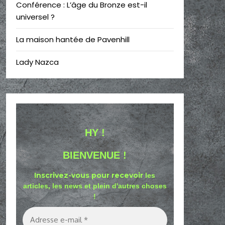
Conférence : L’âge du Bronze est-il
universel ?
La maison hantée de Pavenhill
Lady Nazca
HY !
BIENVENUE !
Inscrivez-vous pour recevoir
les
articles, les news et plein d'autres choses
!