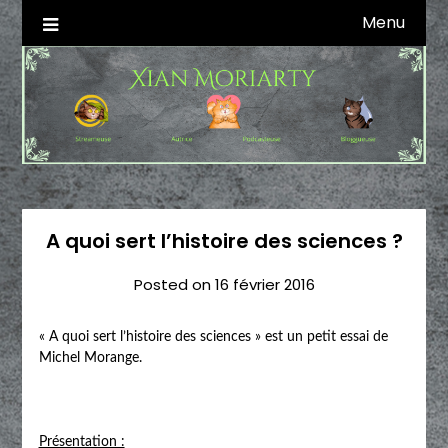
Skip
Menu
Autrice SFFF & Blogueuse & Streameuse
Xian Moriarty
to
content
A quoi sert l’histoire des sciences ?
Posted on
16 février 2016
« A quoi sert l’histoire des sciences » est un petit essai de
Michel Morange.
Présentation :