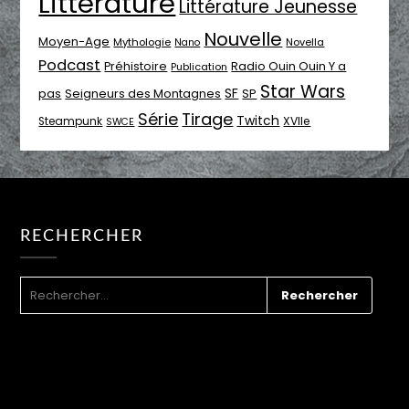
Littérature
Littérature Jeunesse
Nouvelle
Moyen-Age
Mythologie
Novella
Nano
Podcast
Radio Ouin Ouin Y a
Préhistoire
Publication
Star Wars
SF
pas
Seigneurs des Montagnes
SP
Série
Tirage
Twitch
XVIIe
Steampunk
SWCE
RECHERCHER
RECHERCHER :