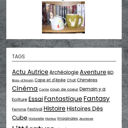
TAGS
Actu Autrice
Aventure
Archéologie
BD
Chimères
Cape et d'épée
Chat
Bras-d'Airain
Cinéma
Demain y a
coup de coeur
Conte
Fantasy
Fantastique
Essai
Ecriture
Histoire
Histoires Dés
Festival
Femme
Cube
Imaginales
Historiette
Horreur
Jeunesse