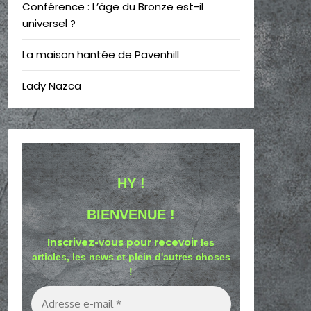
Conférence : L’âge du Bronze est-il
universel ?
La maison hantée de Pavenhill
Lady Nazca
HY !
BIENVENUE !
Inscrivez-vous pour recevoir
les
articles, les news et plein d'autres choses
!