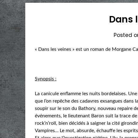
Dans l
Posted 
« Dans les veines » est un roman de Morgane Ca
Synopsis :
La canicule enflamme les nuits bordelaises. Un
que l’on repêche des cadavres exsangues dans la
soupir sur le son du Bathory, nouveau repaire d
événements, le lieutenant Baron suit la trace d
rock’n’roll, bien décidés à saigner la cité girondi
Vampires… Le mot, absurde, échauffe les esprits
Et alors que l’investigation piétine, Lily, la prop