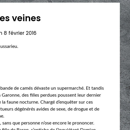
es veines
on
8 février 2016
ussarieu.
e bande de camés dévaste un supermarché. Et tandis
 Garonne, des filles perdues poussent leur dernier
e la faune nocturne. Chargé d’enquêter sur ces
e tueurs dégénérés avides de sexe, de drogue et de
ne.
, sans que personne n’ose encore le prononcer.
re fille de Baron, s’entiche de l’inquiétant Damian,