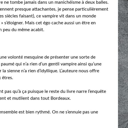
eure ne tombe jamais dans un manichéisme à deux balles.
iennent presque attachantes, je pense particulièrement
(les siècles faisant), ce vampire vit dans un monde
 » s’éloigner. Mais cet égo cache aussi un être en
n peu du même acabit.
 a une volonté mesquine de présenter une sorte de
 paumé qui n’a rien d’un gentil vampire ainsi qu’une
la sienne n’a rien d’idyllique. L’auteure nous offre
 êtres.
 pas qu’à ça puisque le reste du livre narre l’enquête
uent et mutilent dans tout Bordeaux.
l’ensemble est bien rythmé. On ne s’ennuie pas une