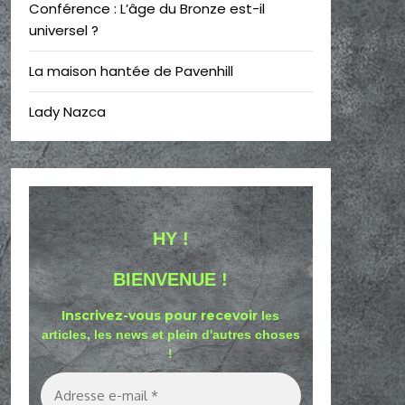
Conférence : L’âge du Bronze est-il
universel ?
La maison hantée de Pavenhill
Lady Nazca
HY !
BIENVENUE !
Inscrivez-vous pour recevoir
les
articles, les news et plein d'autres choses
!