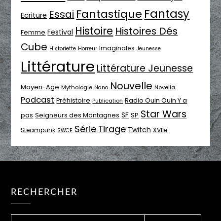
Fantasy
Fantastique
Essai
Ecriture
Histoire
Histoires Dés
Festival
Femme
Cube
Imaginales
Historiette
Horreur
Jeunesse
Littérature
Littérature Jeunesse
Nouvelle
Moyen-Age
Mythologie
Novella
Nano
Podcast
Radio Ouin Ouin Y a
Préhistoire
Publication
Star Wars
SF
pas
Seigneurs des Montagnes
SP
Série
Tirage
Twitch
XVIIe
Steampunk
SWCE
RECHERCHER
RECHERCHER :