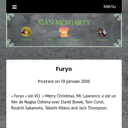
Skip
Menu
Autrice SFFF & Blogueuse & Streameuse
Xian Moriarty
to
content
Furyo
Posted on
19 janvier 2016
« Furyo » (en VO » Merry Christmas, Mr. Lawrence ») est un
film de Nagisa Oshima avec David Bowie, Tom Conti,
Ryuichi Sakamoto, Takeshi Kitano and Jack Thompson.