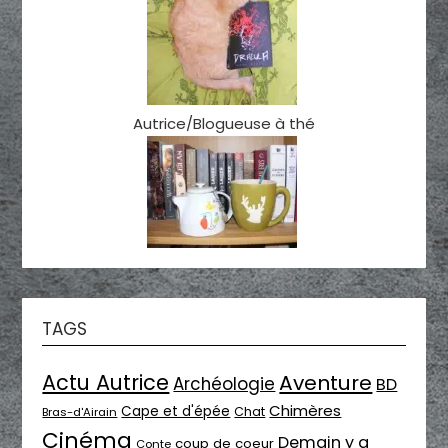
Autrice/Blogueuse à thé
TAGS
Actu Autrice
Aventure
Archéologie
BD
Chimères
Cape et d'épée
Chat
Bras-d'Airain
Cinéma
Demain y a
coup de coeur
Conte