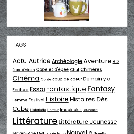
TAGS
Actu Autrice
Aventure
Archéologie
BD
Chimères
Cape et d'épée
Chat
Bras-d'Airain
Cinéma
Demain y a
coup de coeur
Conte
Fantasy
Fantastique
Essai
Ecriture
Histoire
Histoires Dés
Festival
Femme
Cube
Imaginales
Historiette
Horreur
Jeunesse
Littérature
Littérature Jeunesse
Nouvelle
Moyen-Age
Mythologie
Novella
Nano