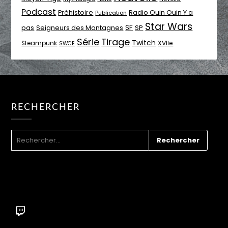
Podcast
Radio Ouin Ouin Y a
Préhistoire
Publication
Star Wars
SF
pas
Seigneurs des Montagnes
SP
Série
Tirage
Twitch
XVIIe
Steampunk
SWCE
RECHERCHER
RECHERCHER :
Twitch