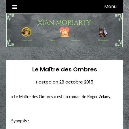
Skip
Menu
Autrice SFFF & Blogueuse & Streameuse
Xian Moriarty
to
content
Le Maître des Ombres
Posted on
28 octobre 2015
« Le Maître des Ombres » est un roman de Roger Zelany.
Synopsis :