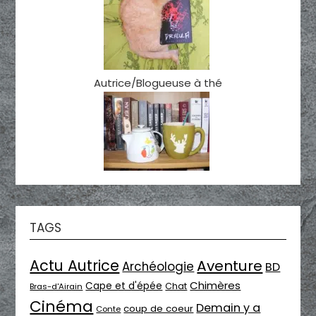
Autrice/Blogueuse à thé
TAGS
Actu Autrice
Aventure
Archéologie
BD
Chimères
Cape et d'épée
Chat
Bras-d'Airain
Cinéma
Demain y a
coup de coeur
Conte