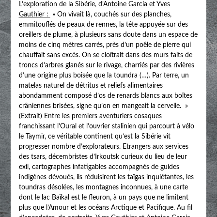
L’exploration de la Sibérie, d’Antoine Garcia et Yves
Gauthier :
» On vivait là, couchés sur des planches,
emmitouflés de peaux de rennes, la tête appuyée sur des
oreillers de plume, à plusieurs sans doute dans un espace de
moins de cinq mètres carrés, près d’un poêle de pierre qui
chauffait sans excès. On se cloîtrait dans des murs faits de
troncs d’arbres glanés sur le rivage, charriés par des rivières
d’une origine plus boisée que la toundra (…). Par terre, un
matelas naturel de détritus et reliefs alimentaires
abondamment composé d’os de renards blancs aux boîtes
crâniennes brisées, signe qu’on en mangeait la cervelle. »
(Extrait) Entre les premiers aventuriers cosaques
franchissant l’Oural et l’ouvrier stalinien qui parcourt à vélo
le Taymir, ce véritable continent qu’est la Sibérie vit
progresser nombre d’explorateurs. Etrangers aux services
des tsars, décembristes d’Irkoutsk curieux du lieu de leur
exil, cartographes infatigables accompagnés de guides
indigènes dévoués, ils réduisirent les taïgas inquiétantes, les
toundras désolées, les montagnes inconnues, à une carte
dont le lac Baïkal est le fleuron, à un pays que ne limitent
plus que l’Amour et les océans Arctique et Pacifique. Au fil