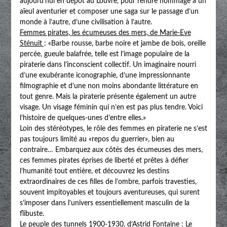
aujourd’hui en dépôt au Louvre, pour rendre hommage à un
aïeul aventurier et composer une saga sur le passage d’un
monde à l’autre, d’une civilisation à l’autre.
Femmes pirates, les écumeuses des mers, de Marie-Eve
Sténuit
: «Barbe rousse, barbe noire et jambe de bois, oreille
percée, gueule balafrée, telle est l’image populaire de la
piraterie dans l’inconscient collectif. Un imaginaire nourri
d’une exubérante iconographie, d’une impressionnante
filmographie et d’une non moins abondante littérature en
tout genre. Mais la piraterie présente également un autre
visage. Un visage féminin qui n’en est pas plus tendre. Voici
l’histoire de quelques-unes d’entre elles.»
Loin des stéréotypes, le rôle des femmes en piraterie ne s’est
pas toujours limité au «repos du guerrier», bien au
contraire… Embarquez aux côtés des écumeuses des mers,
ces femmes pirates éprises de liberté et prêtes à défier
l’humanité tout entière, et découvrez les destins
extraordinaires de ces filles de l’ombre, parfois travesties,
souvent impitoyables et toujours aventureuses, qui surent
s’imposer dans l’univers essentiellement masculin de la
flibuste.
Le peuple des tunnels 1900-1930, d’Astrid Fontaine
: Le