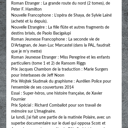
Roman Etranger : La grande route du nord (2 tomes), de
Peter F. Hamilton
Nouvelle Francophone : L’opéra de Shaya, de Sylvie Lainé
(acheté et lu depuis).
Nouvelle Etrangère : La fille flûte et autres fragments de
destins brisés, de Paolo Bacigalupi
Roman Jeunesse Francophone : La seconde vie de
D’Artagnan, de Jean-Luc Marcastel (dans la PAL, faudrait
que je m’y mette)
Roman Jeunesse Etranger : Miss Peregrine et les enfants
particuliers (tome 1 et 2) de Ransom Riggs
Prix Jacques Chambon de la traduction : Marie Surgers
pour Interbasses de Jeff Noon
Prix Wojtek Siudmak du graphisme : Aurélien Police pour
l’ensemble de ses couvertures 2014
Essai : Super-héros, une histoire française, de Xavier
Fournier
Prix Spécial : Richard Comballot pour son travail de
mémoire sur L’Imaginaire.
Le lundi, j’ai fait une partie de la matinée Polaire, avec un
superbe documentaire sur le duel qui opposa Scott et