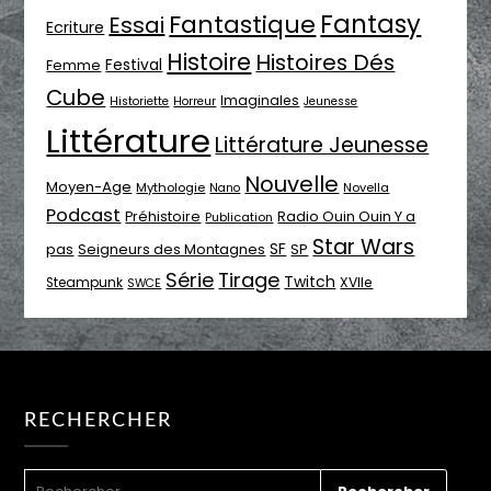
Fantasy
Fantastique
Essai
Ecriture
Histoire
Histoires Dés
Festival
Femme
Cube
Imaginales
Historiette
Horreur
Jeunesse
Littérature
Littérature Jeunesse
Nouvelle
Moyen-Age
Mythologie
Novella
Nano
Podcast
Radio Ouin Ouin Y a
Préhistoire
Publication
Star Wars
SF
pas
Seigneurs des Montagnes
SP
Série
Tirage
Twitch
XVIIe
Steampunk
SWCE
RECHERCHER
RECHERCHER :