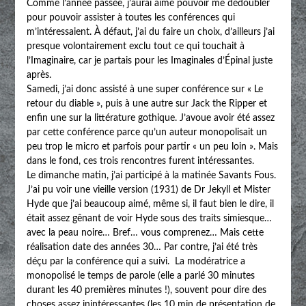
Comme l’année passée, j’aurai aimé pouvoir me dédoubler
pour pouvoir assister à toutes les conférences qui
m’intéressaient. À défaut, j’ai du faire un choix, d’ailleurs j’ai
presque volontairement exclu tout ce qui touchait à
l’Imaginaire, car je partais pour les Imaginales d’Épinal juste
après.
Samedi, j’ai donc assisté à une super conférence sur « Le
retour du diable », puis à une autre sur Jack the Ripper et
enfin une sur la littérature gothique. J’avoue avoir été assez
par cette conférence parce qu’un auteur monopolisait un
peu trop le micro et parfois pour partir « un peu loin ». Mais
dans le fond, ces trois rencontres furent intéressantes.
Le dimanche matin, j’ai participé à la matinée Savants Fous.
J’ai pu voir une vieille version (1931) de Dr Jekyll et Mister
Hyde que j’ai beaucoup aimé, même si, il faut bien le dire, il
était assez gênant de voir Hyde sous des traits simiesque…
avec la peau noire… Bref… vous comprenez… Mais cette
réalisation date des années 30… Par contre, j’ai été très
déçu par la conférence qui a suivi. La modératrice a
monopolisé le temps de parole (elle a parlé 30 minutes
durant les 40 premières minutes !), souvent pour dire des
choses assez inintéressantes (les 10 min de présentation de