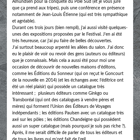
Amundsen pour la conquête du Pôle Sud (et je vous jure
que ça prend aux tripes), puis une conférence en présence
notamment de Jean-Louis Étienne (qui est très sympathique
et agréable).
Durant ces trois jours (bien rempli), j’ai aussi visité quelques-
unes des expositions proposées par le Festival. J’en ai été
très heureuse, car j’ai pu faire de belles découvertes.
J’ai surtout beaucoup arpenté les allées du salon. J’ai donc
eu le plaisir de voir ou revoir des gens (auteurs ou éditeurs)
que je connaissais. Mais cela a aussi été pour moi une
occasion de découvrir de nouvelles maisons d’éditons,
comme les Éditions du Sonneur (qui on reçut le Goncourt
de la nouvelle en 2014) (et les échanges avec l’éditrice ont
été un réel plaisir) qui possède un catalogue très
intéressant ; plusieurs éditeurs comme Ginkgo ou
Transboréal (qui ont des catalogues à vendre pères et
mères) qui forment l’Union des Éditeurs de Voyages
indépendants ; les éditions Paulsen avec un catalogue très
axé sur les pôles ; les éditions Chandeigne qui possèdent
aussi un super catalogue (mais pourquoi je suis pas riche ?).
Après, il me serait difficile de parler de tous les éditeurs et
de tous les livres qui m’ont fait de l’œil.