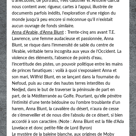
d’anecdotes, de portraits, Yves Gauthier et Antoine Garcia
nous content avec rigueur, cartes à l’appui, illustrée de
documents parfois inédits, l’exploration d’une région du
monde jusqu’à peu encore si méconnue qu’il n’existait
aucun ouvrage de fonds similaire.
Anna d’Arabie, d’Anna Blunt
: Trente-cinq ans avant T.E.
Lawrence, une femme audacieuse et passionnée, Anna
Blunt, se risque dans l’immensité de sable du centre de
l’Arabie, véritable terra incognita aux yeux de l’Occident. La
violence des éléments, l’absence de points d’eau,
l’incertitude des pistes, un pouvoir politique entre les mains
de princes fanatiques : voilà à quoi s’exposaient Anna et
son mari, Wilfrid Blunt, en se lançant dans la fournaise du
Nefoud, puis au cœur des hautes terres interdites du
Nedjed, dans le but de traverser la péninsule de part en
part, de la Méditerranée au Golfe. Pourtant, qu’elle pénètre
l’intimité d’une tente bédouine ou l’ombre troublante d’un
harem, Anna Blunt, la cavalière du désert, n’aura de cesse
de s’émerveiller et de nous dire l’absolu de ce désert, si bien
accordé à son caractère. (Note : Anna Blunt est la fille d’Ada
Lovelace et donc petite-fille de Lord Byron)
Le mystère de la baleine blanche, aux origines de Moby