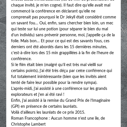
chaque invité, je m’en cogne). Il faut dire qu’elle avait mal
commencé la conférence en déclarant qu’elle ne
comprenait pas pourquoi le Dr Jekyll était considéré comme
un savant fou… Oui, enfin, sans chercher bien loin, un mec
qui teste sur lui une potion (pour séparer le bien du mal
d’un individu) sans prévenir personne, moi, j’appelle ça de la
folie. Mais bon… Et pour ce qui est des savants fous, ces
derniers ont été abordés dans les 15 dernières minutes,
c’est-à-dire lors des 15 min grappillées à la fin de l’heure de
conférence.
Si le film était bien (malgré qu’il est très mal vieilli sur
certains points), j’ai été très déçu par cette conférence qui
fut totalement inintéressante (bien que les invités aient
tenté de faire leur possible pour la rendre sympa).
L’après-midi, j’ai assisté à une conférence sur les grands
explorateurs et j’en ai été ravi !
Enfin, j’ai assisté à la remise du Grand Prix de l’Imaginaire
(GPI) en présence de certains lauréats.
Voilà d’ailleurs les lauréats de ce prix 2015.
Roman Francophone : Aucun homme n’est une île, de
Christophe Lambert