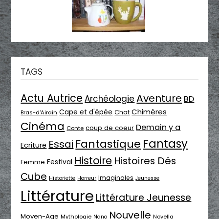
TAGS
Actu Autrice
Aventure
Archéologie
BD
Chimères
Cape et d'épée
Chat
Bras-d'Airain
Cinéma
Demain y a
coup de coeur
Conte
Fantasy
Fantastique
Essai
Ecriture
Histoire
Histoires Dés
Festival
Femme
Cube
Imaginales
Historiette
Horreur
Jeunesse
Littérature
Littérature Jeunesse
Nouvelle
Moyen-Age
Mythologie
Novella
Nano