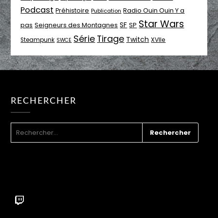
Podcast
Radio Ouin Ouin Y a
Préhistoire
Publication
Star Wars
SF
pas
Seigneurs des Montagnes
SP
Série
Tirage
Twitch
XVIIe
Steampunk
SWCE
RECHERCHER
RECHERCHER :
Twitch