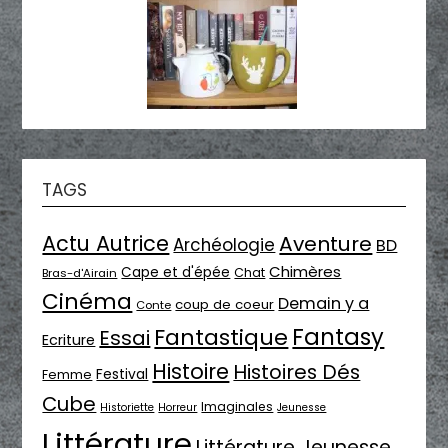
TAGS
Actu Autrice
Aventure
Archéologie
BD
Chimères
Cape et d'épée
Chat
Bras-d'Airain
Cinéma
Demain y a
coup de coeur
Conte
Fantasy
Fantastique
Essai
Ecriture
Histoire
Histoires Dés
Festival
Femme
Cube
Imaginales
Historiette
Horreur
Jeunesse
Littérature
Littérature Jeunesse