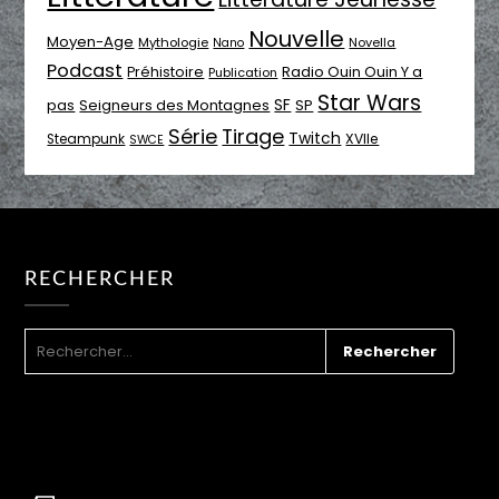
Nouvelle
Moyen-Age
Mythologie
Novella
Nano
Podcast
Radio Ouin Ouin Y a
Préhistoire
Publication
Star Wars
SF
pas
Seigneurs des Montagnes
SP
Série
Tirage
Twitch
XVIIe
Steampunk
SWCE
RECHERCHER
RECHERCHER :