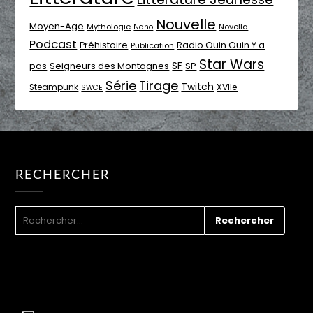
Nouvelle
Moyen-Age
Mythologie
Novella
Nano
Podcast
Radio Ouin Ouin Y a
Préhistoire
Publication
Star Wars
SF
pas
Seigneurs des Montagnes
SP
Série
Tirage
Twitch
XVIIe
Steampunk
SWCE
RECHERCHER
RECHERCHER :