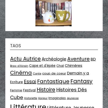
TAGS
Actu Autrice
Aventure
Archéologie
BD
Chimères
Cape et d'épée
Chat
Bras-d'Airain
Cinéma
Demain y a
coup de coeur
Conte
Fantasy
Fantastique
Essai
Ecriture
Histoire
Histoires Dés
Festival
Femme
Cube
Imaginales
Historiette
Horreur
Jeunesse
Littérature
Littérature Jeunesse