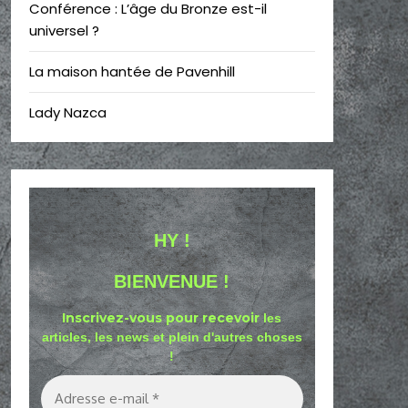
Conférence : L’âge du Bronze est-il
universel ?
La maison hantée de Pavenhill
Lady Nazca
HY !
BIENVENUE !
Inscrivez-vous pour recevoir
les
articles, les news et plein d'autres choses
!