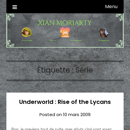
Skip
Menu
Autrice SFFF & Blogueuse & Streameuse
Xian Moriarty
to
content
Étiquette :
Série
Underworld : Rise of the Lycans
Posted on
10 mars 2009
Bon, je previens tout de suite, mes gôuts ciné sont assez