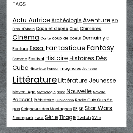
TAGS
Actu Autrice
Aventure
Archéologie
BD
Chimères
Cape et d'épée
Chat
Bras-d'Airain
Cinéma
Demain y a
coup de coeur
Conte
Fantasy
Fantastique
Essai
Ecriture
Histoire
Histoires Dés
Festival
Femme
Cube
Imaginales
Historiette
Horreur
Jeunesse
Littérature
Littérature Jeunesse
Nouvelle
Moyen-Age
Mythologie
Novella
Nano
Podcast
Radio Ouin Ouin Y a
Préhistoire
Publication
Star Wars
SF
pas
Seigneurs des Montagnes
SP
Série
Tirage
Twitch
XVIIe
Steampunk
SWCE