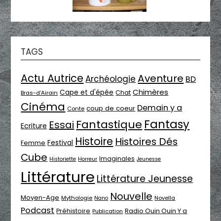
TAGS
Actu Autrice
Aventure
Archéologie
BD
Chimères
Cape et d'épée
Chat
Bras-d'Airain
Cinéma
Demain y a
coup de coeur
Conte
Fantasy
Fantastique
Essai
Ecriture
Histoire
Histoires Dés
Festival
Femme
Cube
Imaginales
Historiette
Horreur
Jeunesse
Littérature
Littérature Jeunesse
Nouvelle
Moyen-Age
Mythologie
Novella
Nano
Podcast
Radio Ouin Ouin Y a
Préhistoire
Publication