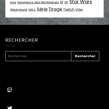
Star Wars
SF
pas
Seigneurs des Montagnes
SP
Série
Tirage
Twitch
XVIIe
Steampunk
SWCE
RECHERCHER
RECHERCHER :
Twitch
Twitter