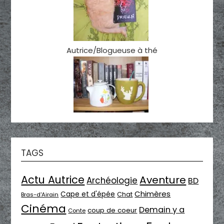
Autrice/Blogueuse à thé
TAGS
Actu Autrice
Aventure
Archéologie
BD
Chimères
Cape et d'épée
Chat
Bras-d'Airain
Cinéma
Demain y a
coup de coeur
Conte