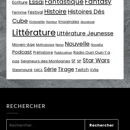
Fantasy
Fantastique
Essai
Ecriture
Histoire
Histoires Dés
Festival
Femme
Cube
Imaginales
Historiette
Horreur
Jeunesse
Littérature
Littérature Jeunesse
Nouvelle
Moyen-Age
Mythologie
Novella
Nano
Podcast
Radio Ouin Ouin Y a
Préhistoire
Publication
Star Wars
SF
pas
Seigneurs des Montagnes
SP
Série
Tirage
Twitch
XVIIe
Steampunk
SWCE
RECHERCHER
RECHERCHER :