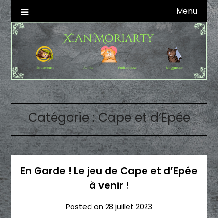
Skip
Menu
Autrice SFFF & Blogueuse & Streameuse
Xian Moriarty
to
content
Catégorie :
Cape et d’Epée
En Garde ! Le jeu de Cape et d’Epée
à venir !
Posted on
28 juillet 2023