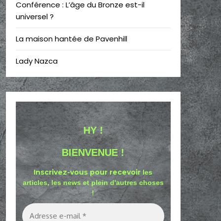
Conférence : L’âge du Bronze est-il
universel ?
La maison hantée de Pavenhill
Lady Nazca
HY !
BIENVENUE !
Inscrivez-vous pour recevoir
les
articles, les news et plein d'autres choses
!