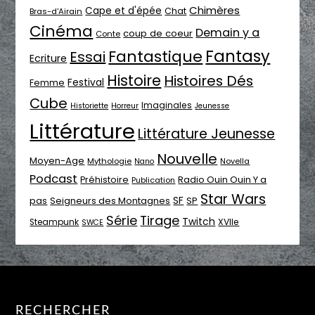
Chimères
Cape et d'épée
Chat
Bras-d'Airain
Cinéma
Demain y a
coup de coeur
Conte
Fantasy
Fantastique
Essai
Ecriture
Histoire
Histoires Dés
Festival
Femme
Cube
Imaginales
Historiette
Horreur
Jeunesse
Littérature
Littérature Jeunesse
Nouvelle
Moyen-Age
Mythologie
Novella
Nano
Podcast
Radio Ouin Ouin Y a
Préhistoire
Publication
Star Wars
SF
pas
Seigneurs des Montagnes
SP
Série
Tirage
Twitch
XVIIe
Steampunk
SWCE
RECHERCHER