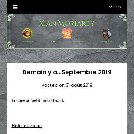
Skip
Menu
Autrice SFFF & Blogueuse & Streameuse
Xian Moriarty
to
content
Demain y a…Septembre 2019
Posted on
31 août 2019
Encore un petit mois d’août.
Histoire de moi :