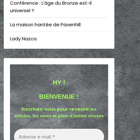
Conférence : L’âge du Bronze est-il
universel ?
La maison hantée de Pavenhill
Lady Nazca
HY !
BIENVENUE !
Inscrivez-vous pour recevoir
les
articles, les news et plein d'autres choses
!