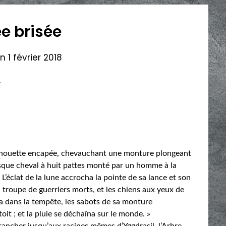
ée brisée
on
1 février 2018
.
silhouette encapée, chevauchant une monture plongeant
tesque cheval à huit pattes monté par un homme à la
L’éclat de la lune accrocha la pointe de sa lance et son
sa troupe de guerriers morts, et les chiens aux yeux de
a dans la tempête, les sabots de sa monture
t ; et la pluie se déchaîna sur le monde. »
trancher jusqu’aux racines mêmes d’Yggdrasil, l’Arbre