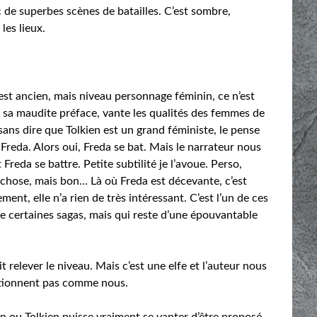
c de superbes scènes de batailles. C’est sombre,
les lieux.
e est ancien, mais niveau personnage féminin, ce n’est
 sa maudite préface, vante les qualités des femmes de
 sans dire que Tolkien est un grand féministe, le pense
reda. Alors oui, Freda se bat. Mais le narrateur nous
 Freda se battre. Petite subtilité je l’avoue. Perso,
re chose, mais bon… Là où Freda est décevante, c’est
ent, elle n’a rien de très intéressant. C’est l’un de ces
e certaines sagas, mais qui reste d’une épouvantable
it relever le niveau. Mais c’est une elfe et l’auteur nous
ctionnent pas comme nous.
en ou Tolkien puisse vraiment se vanter d’être proposé