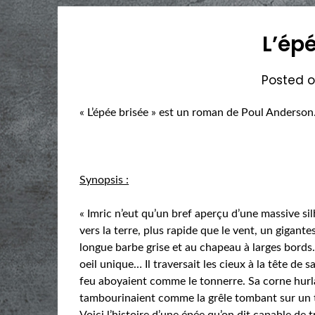
L’ép
Posted 
« L’épée brisée » est un roman de Poul Anderson
Synopsis :
« Imric n’eut qu’un bref aperçu d’une massive 
vers la terre, plus rapide que le vent, un gigan
longue barbe grise et au chapeau à larges bords. 
oeil unique… Il traversait les cieux à la tête de 
feu aboyaient comme le tonnerre. Sa corne hurl
tambourinaient comme la grêle tombant sur un toi
Voici l’histoire d’une épée qu’on dit capable de 