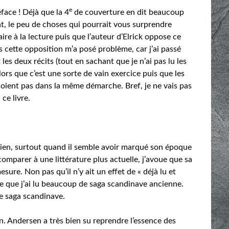
e
face ! Déjà que la 4
de couverture en dit beaucoup
nt, le peu de choses qui pourrait vous surprendre
ire à la lecture puis que l’auteur d’Elrick oppose ce
cette opposition m’a posé problème, car j’ai passé
les deux récits (tout en sachant que je n’ai pas lu les
ors que c’est une sorte de vain exercice puis que les
soient pas dans la même démarche. Bref, je ne vais pas
 ce livre.
 ancien, surtout quand il semble avoir marqué son époque
 comparer à une littérature plus actuelle, j’avoue que sa
sure. Non pas qu’il n’y ait un effet de « déjà lu et
rce que j’ai lu beaucoup de saga scandinave ancienne.
ne saga scandinave.
n. Andersen a très bien su reprendre l’essence des