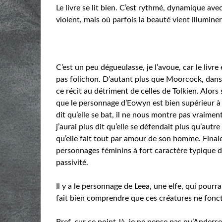
Le livre se lit bien. C’est rythmé, dynamique ave
violent, mais où parfois la beauté vient illuminer 
C’est un peu dégueulasse, je l’avoue, car le livr
pas folichon. D’autant plus que Moorcock, dans
ce récit au détriment de celles de Tolkien. Alors
que le personnage d’Eowyn est bien supérieur à F
dit qu’elle se bat, il ne nous montre pas vraiment
j’aurai plus dit qu’elle se défendait plus qu’aut
qu’elle fait tout par amour de son homme. Finalem
personnages féminins à fort caractère typique d
passivité.
Il y a le personnage de Leea, une elfe, qui pourra
fait bien comprendre que ces créatures ne fon
Bref, sur ce point-là, je ne pense pas qu’Anders