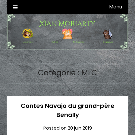
Skip
Menu
Autrice SFFF & Blogueuse & Streameuse
Xian Moriarty
to
content
Catégorie :
MLC
Contes Navajo du grand-père
Benally
Posted on
20 juin 2019