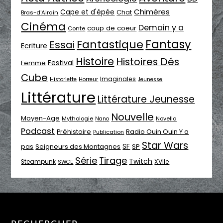
Chimères
Cape et d'épée
Chat
Bras-d'Airain
Cinéma
Demain y a
coup de coeur
Conte
Fantasy
Fantastique
Essai
Ecriture
Histoire
Histoires Dés
Festival
Femme
Cube
Imaginales
Historiette
Horreur
Jeunesse
Littérature
Littérature Jeunesse
Nouvelle
Moyen-Age
Mythologie
Novella
Nano
Podcast
Radio Ouin Ouin Y a
Préhistoire
Publication
Star Wars
SF
pas
Seigneurs des Montagnes
SP
Série
Tirage
Twitch
XVIIe
Steampunk
SWCE