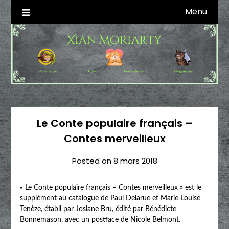
Skip
Menu
Autrice SFFF & Blogueuse & Streameuse
Xian Moriarty
to
content
Le Conte populaire français –
Contes merveilleux
Posted on
8 mars 2018
« Le Conte populaire français – Contes merveilleux » est le
supplément au catalogue de Paul Delarue et Marie-Louise
Tenèze, établi par Josiane Bru, édité par Bénédicte
Bonnemason, avec un postface de Nicole Belmont.