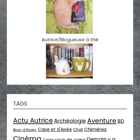
Autrice/Blogueuse à thé
TAGS
Actu Autrice
Aventure
Archéologie
BD
Chimères
Cape et d'épée
Chat
Bras-d'Airain
Cinéma
Demain y a
coup de coeur
Conte