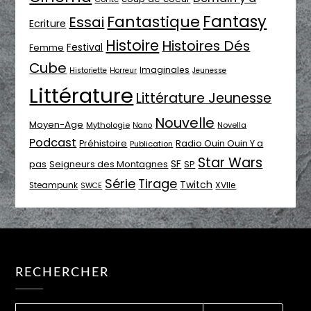
Fantasy
Fantastique
Essai
Ecriture
Histoire
Histoires Dés
Festival
Femme
Cube
Imaginales
Historiette
Horreur
Jeunesse
Littérature
Littérature Jeunesse
Nouvelle
Moyen-Age
Mythologie
Novella
Nano
Podcast
Radio Ouin Ouin Y a
Préhistoire
Publication
Star Wars
SF
pas
Seigneurs des Montagnes
SP
Série
Tirage
Twitch
XVIIe
Steampunk
SWCE
RECHERCHER
RECHERCHER :