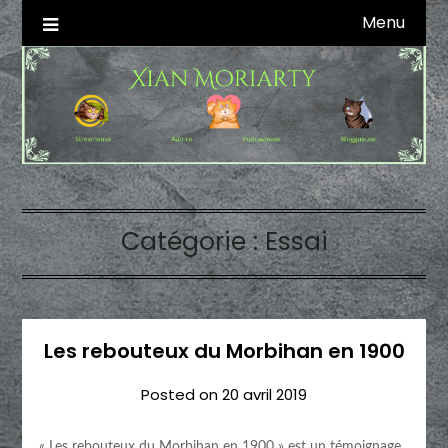
Skip
Menu
Autrice SFFF & Blogueuse & Streameuse
Xian Moriarty
to
content
Catégorie :
Essai
Les rebouteux du Morbihan en 1900
Posted on
20 avril 2019
« Les rebouteux du Morbihan en 1900 » est un témoignage