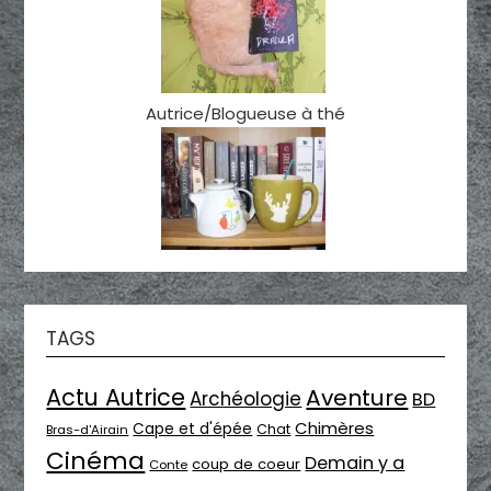
Autrice/Blogueuse à thé
TAGS
Actu Autrice
Aventure
Archéologie
BD
Chimères
Cape et d'épée
Chat
Bras-d'Airain
Cinéma
Demain y a
coup de coeur
Conte