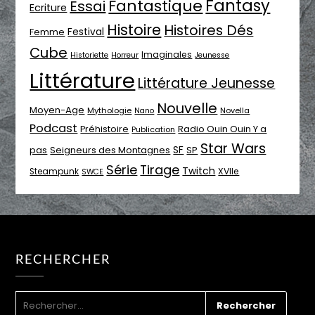
Fantasy
Fantastique
Essai
Ecriture
Histoire
Histoires Dés
Festival
Femme
Cube
Imaginales
Historiette
Horreur
Jeunesse
Littérature
Littérature Jeunesse
Nouvelle
Moyen-Age
Mythologie
Novella
Nano
Podcast
Radio Ouin Ouin Y a
Préhistoire
Publication
Star Wars
SF
pas
Seigneurs des Montagnes
SP
Série
Tirage
Twitch
XVIIe
Steampunk
SWCE
RECHERCHER
RECHERCHER :