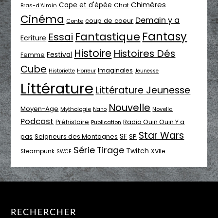
Chimères
Cape et d'épée
Chat
Bras-d'Airain
Cinéma
Demain y a
coup de coeur
Conte
Fantasy
Fantastique
Essai
Ecriture
Histoire
Histoires Dés
Festival
Femme
Cube
Imaginales
Historiette
Horreur
Jeunesse
Littérature
Littérature Jeunesse
Nouvelle
Moyen-Age
Mythologie
Novella
Nano
Podcast
Radio Ouin Ouin Y a
Préhistoire
Publication
Star Wars
SF
pas
Seigneurs des Montagnes
SP
Série
Tirage
Twitch
XVIIe
Steampunk
SWCE
RECHERCHER