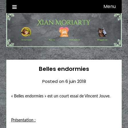
Skip
Menu
Autrice SFFF & Blogueuse & Streameuse
Xian Moriarty
to
content
Belles endormies
Posted on
6 juin 2018
« Belles endormies » est un court essai de Vincent Jouve.
Présentation :