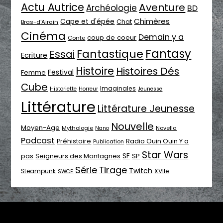
Actu Autrice
Aventure
Archéologie
BD
Chimères
Cape et d'épée
Chat
Bras-d'Airain
Cinéma
Demain y a
coup de coeur
Conte
Fantasy
Fantastique
Essai
Ecriture
Histoire
Histoires Dés
Festival
Femme
Cube
Imaginales
Historiette
Horreur
Jeunesse
Littérature
Littérature Jeunesse
Nouvelle
Moyen-Age
Mythologie
Novella
Nano
Podcast
Radio Ouin Ouin Y a
Préhistoire
Publication
Star Wars
SF
pas
Seigneurs des Montagnes
SP
Série
Tirage
Twitch
XVIIe
Steampunk
SWCE