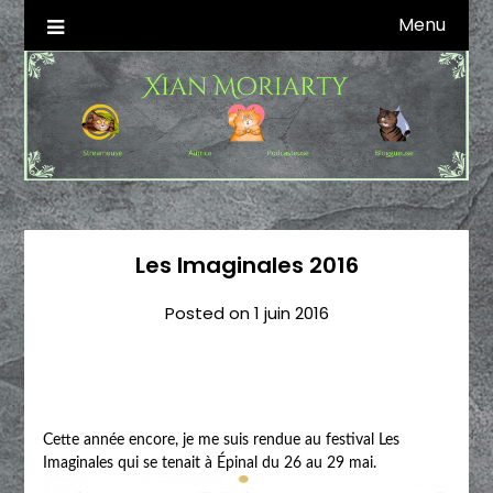
Skip
Menu
Autrice SFFF & Blogueuse & Streameuse
Xian Moriarty
to
content
Les Imaginales 2016
Posted on
1 juin 2016
Cette année encore, je me suis rendue au festival Les
Imaginales qui se tenait à Épinal du 26 au 29 mai.