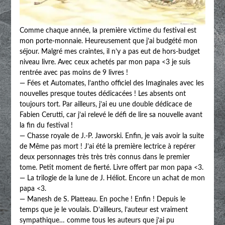
Comme chaque année, la première victime du festival est
mon porte-monnaie. Heureusement que j’ai budgété mon
séjour. Malgré mes craintes, il n’y a pas eut de hors-budget
niveau livre. Avec ceux achetés par mon papa <3 je suis
rentrée avec pas moins de 9 livres !
— Fées et Automates, l’antho officiel des Imaginales avec les
nouvelles presque toutes dédicacées ! Les absents ont
toujours tort. Par ailleurs, j’ai eu une double dédicace de
Fabien Cerutti, car j’ai relevé le défi de lire sa nouvelle avant
la fin du festival !
— Chasse royale de J.-P. Jaworski. Enfin, je vais avoir la suite
de Même pas mort ! J’ai été la première lectrice à repérer
deux personnages très très très connus dans le premier
tome. Petit moment de fierté. Livre offert par mon papa <3.
— La trilogie de la lune de J. Héliot. Encore un achat de mon
papa <3.
— Manesh de S. Platteau. En poche ! Enfin ! Depuis le
temps que je le voulais. D’ailleurs, l’auteur est vraiment
sympathique… comme tous les auteurs que j’ai pu