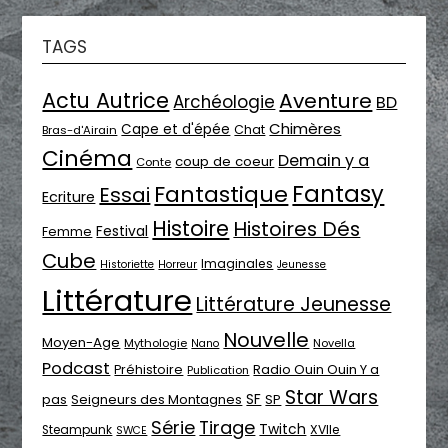
TAGS
Actu Autrice
Aventure
Archéologie
BD
Chimères
Cape et d'épée
Chat
Bras-d'Airain
Cinéma
Demain y a
coup de coeur
Conte
Fantasy
Fantastique
Essai
Ecriture
Histoire
Histoires Dés
Festival
Femme
Cube
Imaginales
Historiette
Horreur
Jeunesse
Littérature
Littérature Jeunesse
Nouvelle
Moyen-Age
Mythologie
Novella
Nano
Podcast
Radio Ouin Ouin Y a
Préhistoire
Publication
Star Wars
SF
pas
Seigneurs des Montagnes
SP
Série
Tirage
Twitch
XVIIe
Steampunk
SWCE