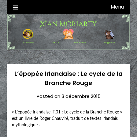
Skip
Menu
Autrice SFFF & Blogueuse & Streameuse
Xian Moriarty
to
content
L’épopée Irlandaise : Le cycle de la
Branche Rouge
Posted on
3 décembre 2015
« L’épopée Irlandaise, T.01 : Le cycle de la Branche Rouge »
est un livre de Roger Chauviré, traduit de textes irlandais
mythologiques.