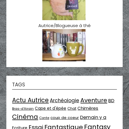
Autrice/Blogueuse à thé
TAGS
Actu Autrice
Aventure
Archéologie
BD
Chimères
Cape et d'épée
Chat
Bras-d'Airain
Cinéma
Demain y a
coup de coeur
Conte
Fantasy
Fantastique
Essai
Ecriture