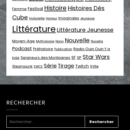
Histoire
Histoires Dés
Festival
Femme
Cube
Imaginales
Historiette
Horreur
Jeunesse
Littérature
Littérature Jeunesse
Nouvelle
Moyen-Age
Mythologie
Novella
Nano
Podcast
Radio Ouin Ouin Y a
Préhistoire
Publication
Star Wars
SF
pas
Seigneurs des Montagnes
SP
Série
Tirage
Twitch
XVIIe
Steampunk
SWCE
RECHERCHER
RECHERCHER :