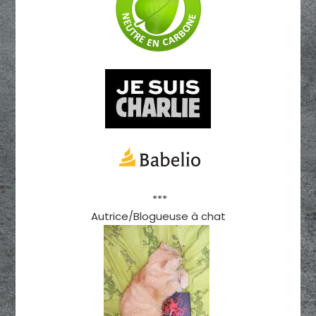
***
Autrice/Blogueuse à chat