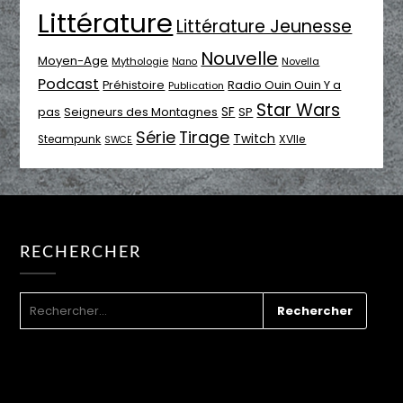
Littérature
Littérature Jeunesse
Nouvelle
Moyen-Age
Mythologie
Novella
Nano
Podcast
Radio Ouin Ouin Y a
Préhistoire
Publication
Star Wars
SF
pas
Seigneurs des Montagnes
SP
Série
Tirage
Twitch
XVIIe
Steampunk
SWCE
RECHERCHER
RECHERCHER :