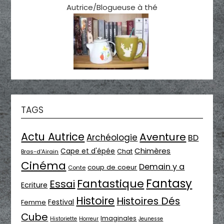
Autrice/Blogueuse à thé
TAGS
Actu Autrice
Aventure
Archéologie
BD
Chimères
Cape et d'épée
Chat
Bras-d'Airain
Cinéma
Demain y a
coup de coeur
Conte
Fantasy
Fantastique
Essai
Ecriture
Histoire
Histoires Dés
Festival
Femme
Cube
Imaginales
Historiette
Horreur
Jeunesse