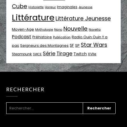
Cube
Imaginales
Historiette
Horreur
Jeunesse
Littérature
Littérature Jeunesse
Nouvelle
Moyen-Age
Mythologie
Novella
Nano
Podcast
Radio Ouin Ouin Y a
Préhistoire
Publication
Star Wars
SF
pas
Seigneurs des Montagnes
SP
Série
Tirage
Twitch
XVIIe
Steampunk
SWCE
RECHERCHER
RECHERCHER :