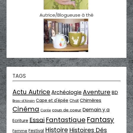
Autrice/Blogueuse à thé
TAGS
Actu Autrice
Aventure
Archéologie
BD
Chimères
Cape et d'épée
Chat
Bras-d'Airain
Cinéma
Demain y a
coup de coeur
Conte
Fantasy
Fantastique
Essai
Ecriture
Histoire
Histoires Dés
Festival
Femme