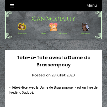
Skip
Menu
Autrice SFFF & Blogueuse & Streameuse
Xian Moriarty
to
content
Tête-à-Tête avec la Dame de
Brassempouy
Posted on
28 juillet 2020
« Tête-à-Tête avec la Dame de Brassempouy » est un livre de
Frédéric Sudupé.