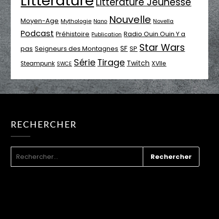
Littérature
Littérature Jeunesse
Nouvelle
Moyen-Age
Mythologie
Novella
Nano
Podcast
Radio Ouin Ouin Y a
Préhistoire
Publication
Star Wars
SF
pas
Seigneurs des Montagnes
SP
Série
Tirage
Twitch
XVIIe
Steampunk
SWCE
RECHERCHER
RECHERCHER :