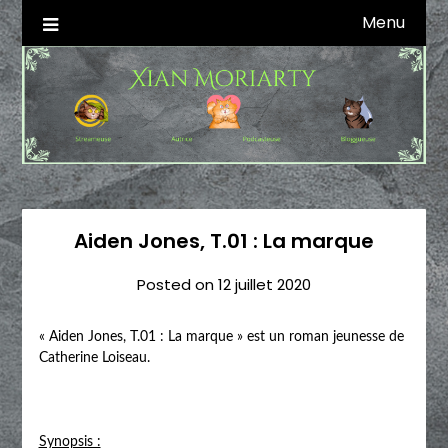
Skip
Menu
Autrice SFFF & Blogueuse & Streameuse
Xian Moriarty
to
content
Aiden Jones, T.01 : La marque
Posted on
12 juillet 2020
« Aiden Jones, T.01 : La marque » est un roman jeunesse de
Catherine Loiseau.
Synopsis :