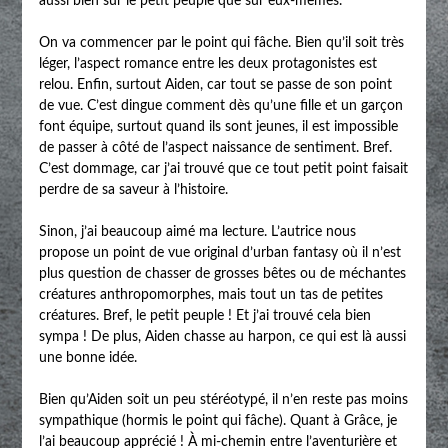
aussi bien sur le petit peuple que sur eux-mêmes.
On va commencer par le point qui fâche. Bien qu’il soit très
léger, l’aspect romance entre les deux protagonistes est
relou. Enfin, surtout Aiden, car tout se passe de son point
de vue. C’est dingue comment dès qu’une fille et un garçon
font équipe, surtout quand ils sont jeunes, il est impossible
de passer à côté de l’aspect naissance de sentiment. Bref.
C’est dommage, car j’ai trouvé que ce tout petit point faisait
perdre de sa saveur à l’histoire.
Sinon, j’ai beaucoup aimé ma lecture. L’autrice nous
propose un point de vue original d’urban fantasy où il n’est
plus question de chasser de grosses bêtes ou de méchantes
créatures anthropomorphes, mais tout un tas de petites
créatures. Bref, le petit peuple ! Et j’ai trouvé cela bien
sympa ! De plus, Aiden chasse au harpon, ce qui est là aussi
une bonne idée.
Bien qu’Aiden soit un peu stéréotypé, il n’en reste pas moins
sympathique (hormis le point qui fâche). Quant à Grâce, je
l’ai beaucoup apprécié ! À mi-chemin entre l’aventurière et