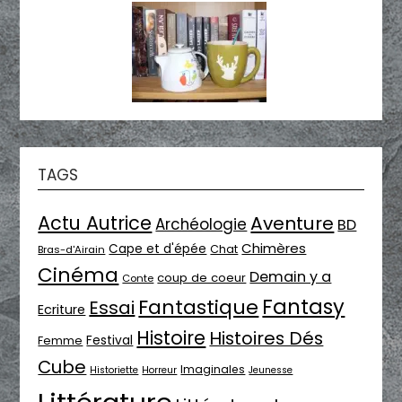
TAGS
Actu Autrice
Aventure
Archéologie
BD
Chimères
Cape et d'épée
Chat
Bras-d'Airain
Cinéma
Demain y a
coup de coeur
Conte
Fantasy
Fantastique
Essai
Ecriture
Histoire
Histoires Dés
Festival
Femme
Cube
Imaginales
Historiette
Horreur
Jeunesse