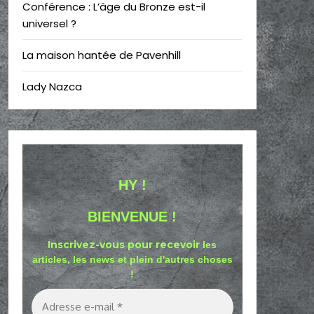
Conférence : L’âge du Bronze est-il
universel ?
La maison hantée de Pavenhill
Lady Nazca
HY !
BIENVENUE !
Inscrivez-vous pour recevoir
les
articles, les news et plein d'autres choses
!