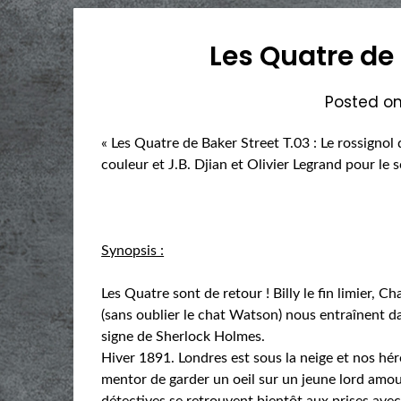
Les Quatre de 
Posted o
« Les Quatre de Baker Street T.03 : Le rossigno
couleur et J.B. Djian et Olivier Legrand pour le 
Synopsis :
Les Quatre sont de retour ! Billy le fin limier, 
(sans oublier le chat Watson) nous entraînent d
signe de Sherlock Holmes.
Hiver 1891. Londres est sous la neige et nos hé
mentor de garder un oeil sur un jeune lord amou
détectives se retrouvent bientôt aux prises avec