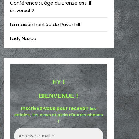
Conférence : L’âge du Bronze est-il
universel ?
La maison hantée de Pavenhill
Lady Nazca
HY !
BIENVENUE !
Inscrivez-vous pour recevoir
les
articles, les news et plein d'autres choses
!