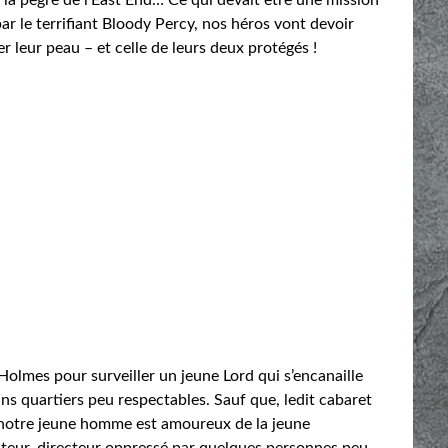
r le terrifiant Bloody Percy, nos héros vont devoir
r leur peau – et celle de leurs deux protégés !
 Holmes pour surveiller un jeune Lord qui s’encanaille
ns quartiers peu respectables. Sauf que, ledit cabaret
e notre jeune homme est amoureux de la jeune
ecteur, directeur oppressé par quelques personnes peu