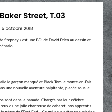
Baker Street, T.03
n
5 octobre 2018
l de Stepney » est une BD de David Etien au dessin et
scénario.
Charlie le garçon manqué et Black Tom le monte-en-l’air
ans une nouvelle aventure palpitante, placée sous le
ros sont dans la panade. Chargés par leur célèbre
reux d’une jolie chanteuse de cabaret, nos apprentis
 la pègre de l’East End… Ce qui devait être une mission