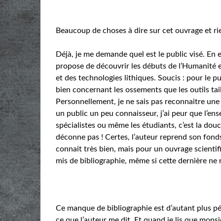
Beaucoup de choses à dire sur cet ouvrage et rie
Déjà, je me demande quel est le public visé. En e
propose de découvrir les débuts de l’Humanité e
et des technologies lithiques. Soucis : pour le p
bien concernant les ossements que les outils taill
Personnellement, je ne sais pas reconnaitre un
un public un peu connaisseur, j’ai peur que l’ens
spécialistes ou même les étudiants, c’est la do
déconne pas ! Certes, l’auteur reprend son fonds 
connait très bien, mais pour un ouvrage scient
mis de bibliographie, même si cette dernière ne 
Ce manque de bibliographie est d’autant plus pén
ce que l’auteur me dit. Et quand je lis que monsi