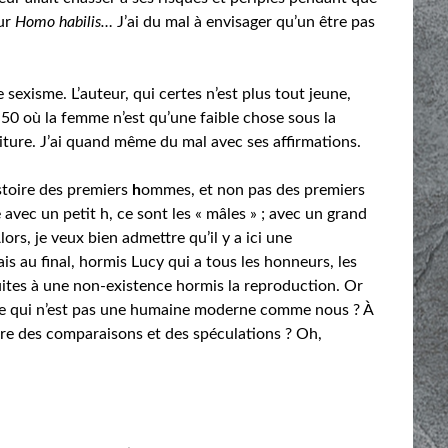
ur
Homo habilis…
J’ai du mal à envisager qu’un être pas
e sexisme. L’auteur, qui certes n’est plus tout jeune,
 50 où la femme n’est qu’une faible chose sous la
ture. J’ai quand même du mal avec ses affirmations.
stoire des premiers
h
ommes, et non pas des premiers
vec un petit h, ce sont les « mâles » ; avec un grand
rs, je veux bien admettre qu’il y a ici une
s au final, hormis Lucy qui a tous les honneurs, les
ites à une non-existence hormis la reproduction. Or
ne qui n’est pas une humaine moderne comme nous ? À
ire des comparaisons et des spéculations ? Oh,