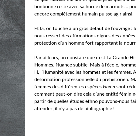
bonbonne reste avec sa horde de marmots… po
encore complètement humain puisse agir ainsi.
Et là, on touche à un gros défaut de l’ouvrage : l
nous ressert des affirmations dignes des années
protection d’un homme fort rapportant la nourri
Par ailleurs, on constate que c’est La Grande Hi
H
ommes. Nuance subtile. Mais à l’école, homme a
H, l’Humanité avec les hommes et les femmes. Alo
déformation professionnelle du préhistorien. Mai
femmes des différentes espèces
Homo
sont rédu
comment peut-on dire cela d’une entité fémini
partir de quelles études ethno pouvons-nous fa
attendez, il n’y a pas de bibliographie !