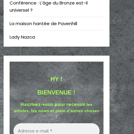
Conférence : L’âge du Bronze est-il
universel ?
La maison hantée de Pavenhill
Lady Nazca
HY !
BIENVENUE !
Inscrivez-vous pour recevoir
les
articles, les news et plein d'autres choses
!