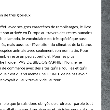
n de très glorieux.
ffet, avec ses gros caractères de remplissages, le livre
t son arrivée en Europe au travers des restes humains
ublic lambda, le vocabulaire est très spécifique aussi
és, mais aussi sur l’évolution du climat et de la faune.
e espèce animale avec seulement son nom latin. Pour
emble reste un peu superficiel. Pour les plus
uche froide : PAS DE BIBLIOGRAPHIE ! Non, je ne
de commerce avec des sites qu’il a fouillés et qu’il
ifique c’est quand même une HONTE de ne pas avoir
renvoyait qu’aux travaux de l’auteur.
ible que je suis donc obligée de croire sur parole tout
eur allait chasser à ses risques et périples pendant que