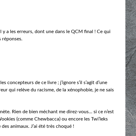
il y a les erreurs, dont une dans le QCM final ! Ce qui
es réponses.
es concepteurs de ce livre ; j’ignore s’il s’agit d’une
rreur qui relève du racisme, de la xénophobie, je ne sais
lanète. Rien de bien méchant me direz-vous… si ce n’est
 Wookies (comme Chewbacca) ou encore les Twi’leks
es animaux. J’ai été très choqué !