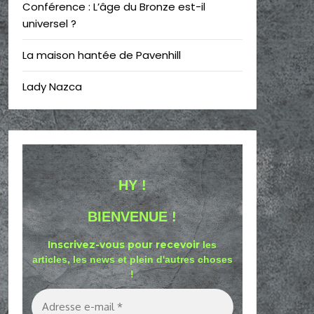
Conférence : L’âge du Bronze est-il
universel ?
La maison hantée de Pavenhill
Lady Nazca
HY !
BIENVENUE !
Inscrivez-vous pour recevoir
les
articles, les news et plein d'autres choses
!