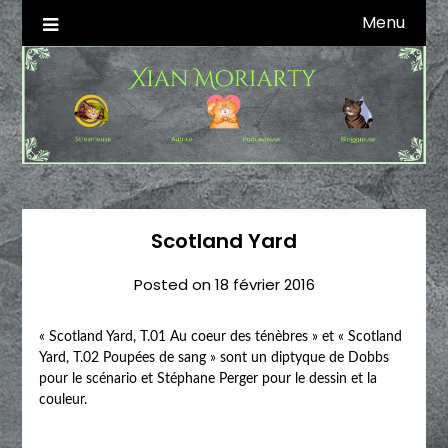
Skip
Menu
Autrice SFFF & Blogueuse & Streameuse
Xian Moriarty
to
content
Scotland Yard
Posted on
18 février 2016
« Scotland Yard, T.01 Au coeur des ténèbres » et « Scotland
Yard, T.02 Poupées de sang » sont un diptyque de Dobbs
pour le scénario et Stéphane Perger pour le dessin et la
couleur.