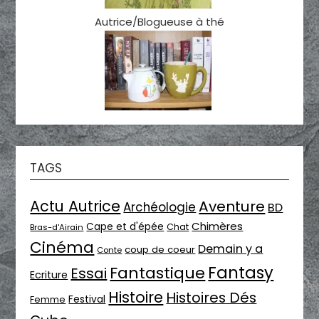
Autrice/Blogueuse à thé
TAGS
Actu Autrice
Aventure
Archéologie
BD
Chimères
Cape et d'épée
Chat
Bras-d'Airain
Cinéma
Demain y a
coup de coeur
Conte
Fantasy
Fantastique
Essai
Ecriture
Histoire
Histoires Dés
Festival
Femme