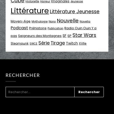
Cube
Imaginales
Historiette
Horreur
Jeunesse
Littérature
Littérature Jeunesse
Nouvelle
Moyen-Age
Mythologie
Novella
Nano
Podcast
Radio Ouin Ouin Y a
Préhistoire
Publication
Star Wars
SF
pas
Seigneurs des Montagnes
SP
Série
Tirage
Twitch
XVIIe
Steampunk
SWCE
RECHERCHER
RECHERCHER :